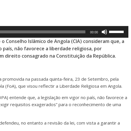
Use
00:00
Up/Down
o Conselho Islâmico de Angola (CIA) consideram que, a
Arrow
o país, não favorece a liberdade religiosa, por
keys
um direito consagrado na Constituição da República.
to
increase
or
 promovida na passada quinta-feira, 23 de Setembro, pela
decrease
 (FoA), que visou reflectir a Liberdade Religiosa em Angola.
volume.
A) entende que, a legislação em vigor no país, não favorece a
, “exigir requisitos exagerados” para o reconhecimento de uma
fendeu, no entanto a revisão da lei, com vista a garantir a