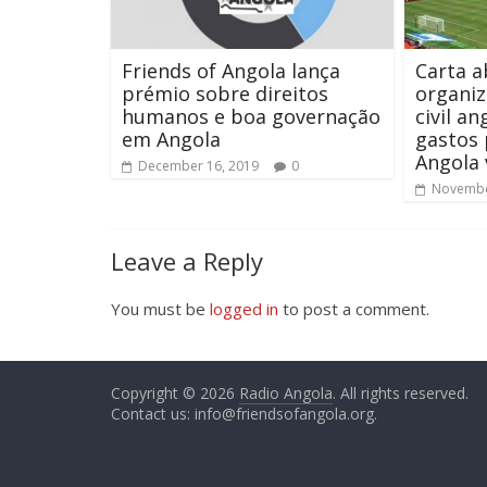
Friends of Angola lança
Carta a
prémio sobre direitos
organiz
humanos e boa governação
civil a
em Angola
gastos 
Angola 
December 16, 2019
0
Novembe
Leave a Reply
You must be
logged in
to post a comment.
Copyright © 2026
Radio Angola
. All rights reserved.
Contact us:
info@friendsofangola.org
.