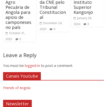
Agro
da CNE pelo
Instituto
Pecuária de
Tribunal
Superior
Angola para
Constitucion
Kangonjo
apoio de
al
January 28,
camponeses
December 24,
2024
0
no país
2020
0
October 31,
2025
0
Leave a Reply
You must be
logged in
to post a comment.
Canais Youtube
Friends of Angola
Newsletter