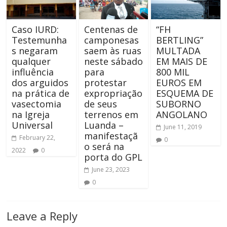
Caso IURD:
Centenas de
“FH
Testemunha
camponesas
BERTLING”
s negaram
saem às ruas
MULTADA
qualquer
neste sábado
EM MAIS DE
influência
para
800 MIL
dos arguidos
protestar
EUROS EM
na prática de
expropriação
ESQUEMA DE
vasectomia
de seus
SUBORNO
na Igreja
terrenos em
ANGOLANO
Universal
Luanda –
June 11, 2019
manifestaçã
February 22,
0
o será na
2022
0
porta do GPL
June 23, 2023
0
Leave a Reply