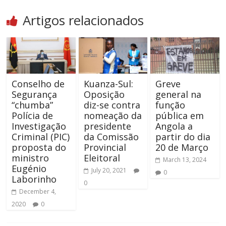
Artigos relacionados
Conselho de
Kuanza-Sul:
Greve
Segurança
Oposição
general na
“chumba”
diz-se contra
função
Polícia de
nomeação da
pública em
Investigação
presidente
Angola a
Criminal (PIC)
da Comissão
partir do dia
proposta do
Provincial
20 de Março
ministro
Eleitoral
March 13, 2024
Eugénio
July 20, 2021
0
Laborinho
0
December 4,
2020
0