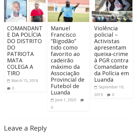
COMANDANT
Manuel
Violência
E DA POLÍCIA
Francisco
policial –
DO DISTRITO
“Bigodão”
Activistas
DO
tido como
apresentam
PATRIOTA
favorito ao
queixa-crime
MATA
cadeirão
à PGR contra
COLEGA A
máximo da
Comandante
TIRO
Associação
da Polícia em
Provincial de
Luanda
March 15, 2018
Futebol de
September 19,
0
Luanda
2019
0
June 1, 2020
0
Leave a Reply