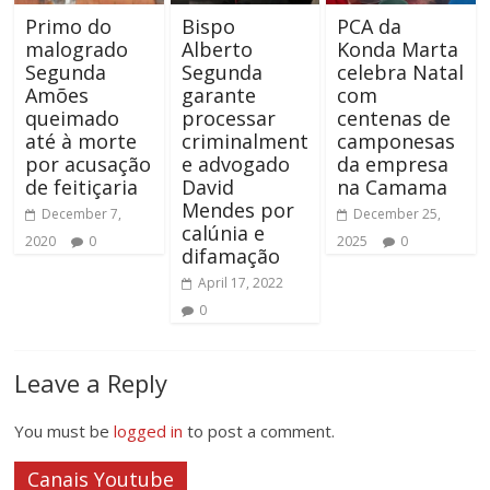
Primo do
Bispo
PCA da
malogrado
Alberto
Konda Marta
Segunda
Segunda
celebra Natal
Amões
garante
com
queimado
processar
centenas de
até à morte
criminalment
camponesas
por acusação
e advogado
da empresa
de feitiçaria
David
na Camama
Mendes por
December 7,
December 25,
calúnia e
2020
0
2025
0
difamação
April 17, 2022
0
Leave a Reply
You must be
logged in
to post a comment.
Canais Youtube