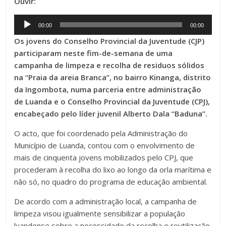
Ouvir:
Audio
00:00
00:00
Player
Os jovens do Conselho Provincial da Juventude (CJP)
participaram neste fim-de-semana de uma
campanha de limpeza e recolha de residuos sólidos
na “Praia da areia Branca”, no bairro Kinanga, distrito
da Ingombota, numa parceria entre administração
de Luanda e o Conselho Provincial da Juventude (CPJ),
encabeçado pelo líder juvenil Alberto Dala “Baduna”.
O acto, que foi coordenado pela Administração do
Município de Luanda, contou com o envolvimento de
mais de cinquenta jovens mobilizados pelo CPJ, que
procederam à recolha do lixo ao longo da orla marítima e
não só, no quadro do programa de educação ambiental.
De acordo com a administração local, a campanha de
limpeza visou igualmente sensibilizar a população
luandense sobre a necessidade da recolha e reutilização