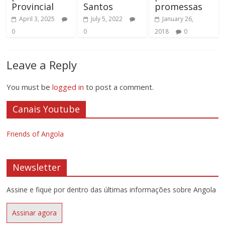
Provincial
Santos
promessas
April 3, 2025
July 5, 2022
January 26,
0
0
2018
0
Leave a Reply
You must be
logged in
to post a comment.
Canais Youtube
Friends of Angola
Newsletter
Assine e fique por dentro das últimas informações sobre Angola
Assinar agora