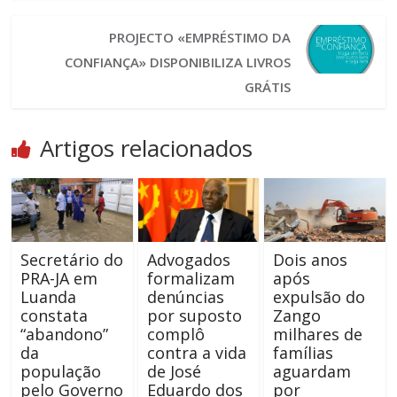
PROJECTO «EMPRÉSTIMO DA
CONFIANÇA» DISPONIBILIZA LIVROS
GRÁTIS
Artigos relacionados
Secretário do
Advogados
Dois anos
PRA-JA em
formalizam
após
Luanda
denúncias
expulsão do
constata
por suposto
Zango
“abandono”
complô
milhares de
da
contra a vida
famílias
população
de José
aguardam
pelo Governo
Eduardo dos
por