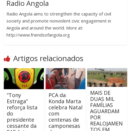
Radio Angola
Radio Angola aims to strengthen the capacity of civil
society and promote nonviolent civic engagement in
Angola and around the world. More at:
http://www.friendsofangola.org
Artigos relacionados
MAIS DE
“Tony
PCA da
DUAS MIL
Estraga”
Konda Marta
FAMÍLIAS
reforça lista
celebra Natal
AGUARDAM
do
com
POR
presidente
centenas de
REALOJAMEN
cessante da
camponesas
TOS EM