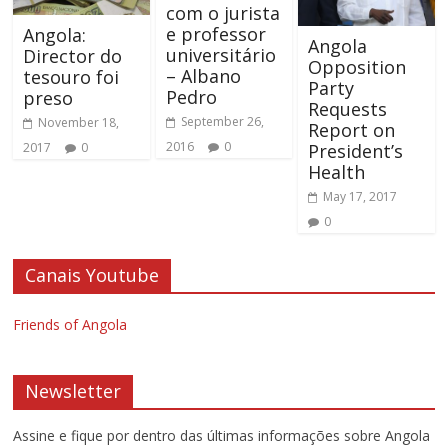
com o jurista
e professor
Angola:
Angola
universitário
Director do
Opposition
– Albano
tesouro foi
Party
Pedro
preso
Requests
September 26,
November 18,
Report on
2016
0
2017
0
President’s
Health
May 17, 2017
0
Canais Youtube
Friends of Angola
Newsletter
Assine e fique por dentro das últimas informações sobre Angola