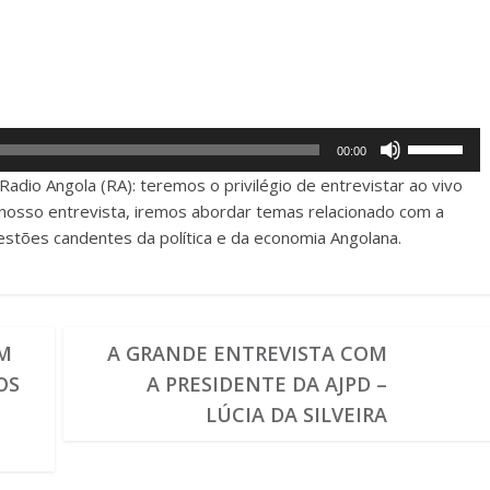
Use
00:00
Up/Down
Radio Angola (RA): teremos o privilégio de entrevistar ao vivo
Arrow
a nosso entrevista, iremos abordar temas relacionado com a
keys
estões candentes da política e da economia Angolana.
to
increase
or
decrease
OM
A GRANDE ENTREVISTA COM
volume.
OS
A PRESIDENTE DA AJPD –
LÚCIA DA SILVEIRA