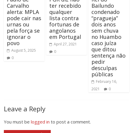
Carvalho
ter recebido
Bailundo
alerta: MPLA
qualquer
condenado
pode cair nas
lista contra
“pragueja”
urnas ou
fortunas de
dois anos
pela força se
angolanos
sem chuva
ignorar o
em Portugal
no Huambo
povo
caso juíza
April 27, 2021
que ditou
August 5, 2025
0
sentença não
0
pedir
desculpas
públicas
February 16,
2021
0
Leave a Reply
You must be
logged in
to post a comment.