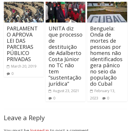
PARLAMENT
UNITA diz
Benguela:
O APROVA
que processo
Onda de
LEI DAS
de
mortes de
PARCERIAS
destituição
pessoas por
PÚBLICO
de Adalberto
homens não
PRIVADAS
Costa Júnior
identificados
no TC não
gera pânico
March 20, 2019
tem
no seio da
0
“sustentação
população
jurídica”
do Cubal
August 23, 2021
February 13,
0
2023
0
Leave a Reply
You must be
logged in
to post a comment.