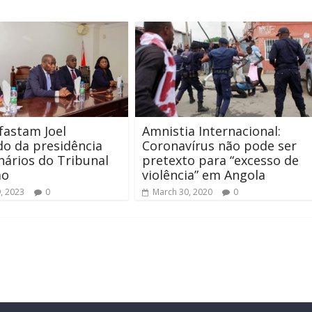
afastam Joel
Amnistia Internacional:
o da presidência
Coronavírus não pode ser
nários do Tribunal
pretexto para “excesso de
mo
violência” em Angola
, 2023
0
March 30, 2020
0