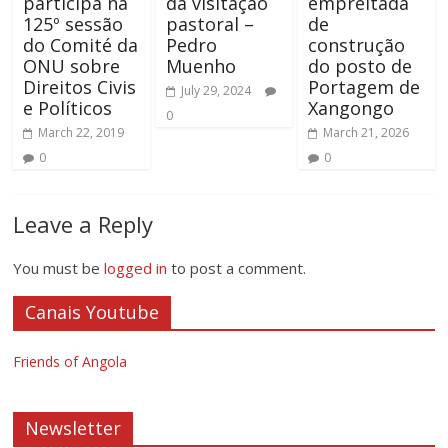
participa na
da visitação
empreitada
125º sessão
pastoral –
de
do Comité da
Pedro
construção
ONU sobre
Muenho
do posto de
Direitos Civis
Portagem de
July 29, 2024
e Políticos
Xangongo
0
March 22, 2019
March 21, 2026
0
0
Leave a Reply
You must be
logged in
to post a comment.
Canais Youtube
Friends of Angola
Newsletter