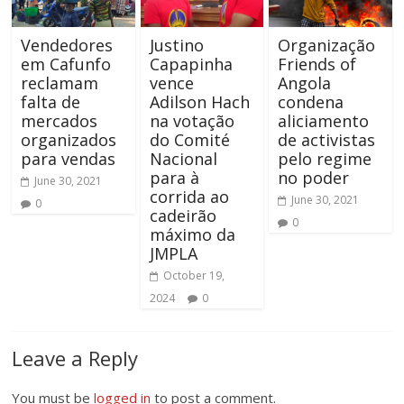
Vendedores
Justino
Organização
em Cafunfo
Capapinha
Friends of
reclamam
vence
Angola
falta de
Adilson Hach
condena
mercados
na votação
aliciamento
organizados
do Comité
de activistas
para vendas
Nacional
pelo regime
para à
no poder
June 30, 2021
corrida ao
June 30, 2021
0
cadeirão
0
máximo da
JMPLA
October 19,
2024
0
Leave a Reply
You must be
logged in
to post a comment.