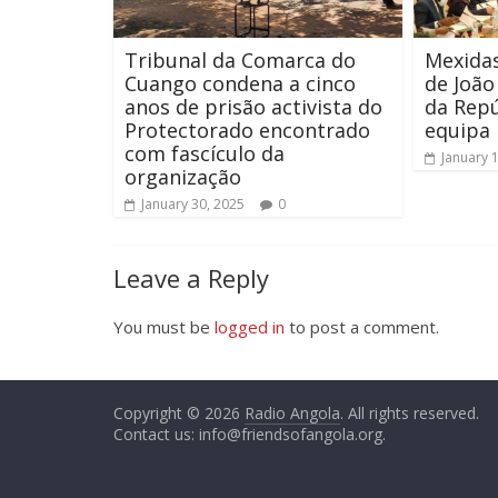
Tribunal da Comarca do
Mexidas
Cuango condena a cinco
de João
anos de prisão activista do
da Repú
Protectorado encontrado
equipa 
com fascículo da
January 
organização
January 30, 2025
0
Leave a Reply
You must be
logged in
to post a comment.
Copyright © 2026
Radio Angola
. All rights reserved.
Contact us:
info@friendsofangola.org
.