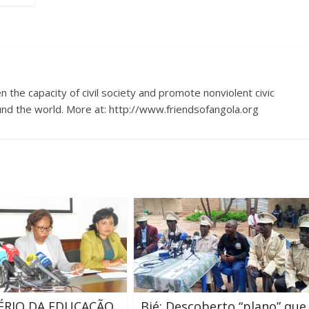
 the capacity of civil society and promote nonviolent civic
nd the world. More at: http://www.friendsofangola.org
ÉRIO DA EDUCAÇÃO
Bié: Descoberto “plano” que