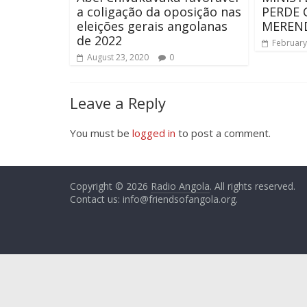
a coligação da oposição nas
PERDE
eleições gerais angolanas
MEREND
de 2022
February
August 23, 2020
0
Leave a Reply
You must be
logged in
to post a comment.
Copyright © 2026
Radio Angola
. All rights reserved.
Contact us:
info@friendsofangola.org
.