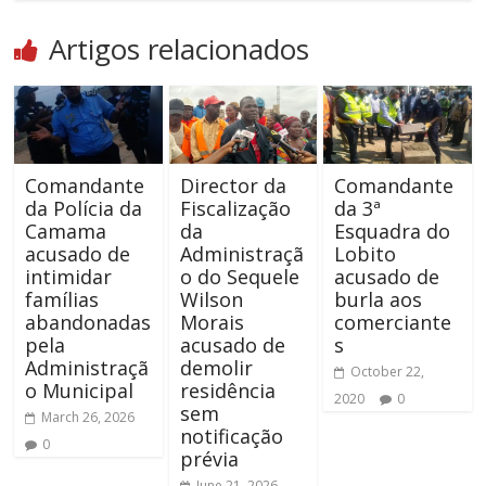
Artigos relacionados
Comandante
Director da
Comandante
da Polícia da
Fiscalização
da 3ª
Camama
da
Esquadra do
acusado de
Administraçã
Lobito
intimidar
o do Sequele
acusado de
famílias
Wilson
burla aos
abandonadas
Morais
comerciante
pela
acusado de
s
Administraçã
demolir
October 22,
o Municipal
residência
2020
0
sem
March 26, 2026
notificação
0
prévia
June 21, 2026