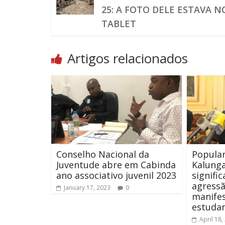
25: A FOTO DELE ESTAVA N
TABLET
Artigos relacionados
Conselho Nacional da
Popular
Juventude abre em Cabinda
Kalunga
ano associativo juvenil 2023
signifi
agress
January 17, 2023
0
manife
estuda
April 18,