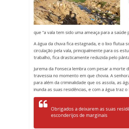
que “a vala tem sido uma ameaça para a saúde p
A água da chuva fica estagnada, e o lixo flutua
circulação pela vala, principalmente para os e
trabalho, fica drasticamente reduzida pelo pânt
Jurema da Fonseca lembra com pesar a morte
d
travessia no momento em que chovia.
A senhora
para além da criminalidade que os assola, as á
inunda as suas residências, e com a água traz o 
Obrigados a deixarem as suas resi
esconderijos de marginais