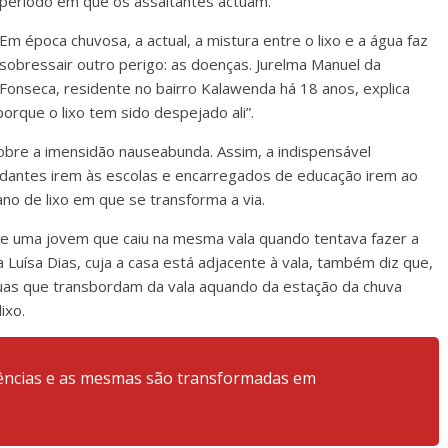
período em que os assaltantes actuam.
Em época chuvosa, a actual, a mistura entre o lixo e a água faz
sobressair outro perigo: as doenças.
Jurelma Manuel da
Fonseca, residente no bairro Kalawenda há 18 anos, explica
orque o lixo tem sido despejado ali”.
 sobre a imensidão nauseabunda. Assim, a indispensável
studantes irem às escolas e encarregados de educação irem ao
ano de lixo em que se transforma a via.
e uma jovem que caiu na mesma vala quando tentava fazer a
 Luísa Dias, cuja a casa está adjacente à vala, também diz que,
guas que transbordam da vala aquando da estação da chuva
lixo.
dências e as mesmas são transformadas em