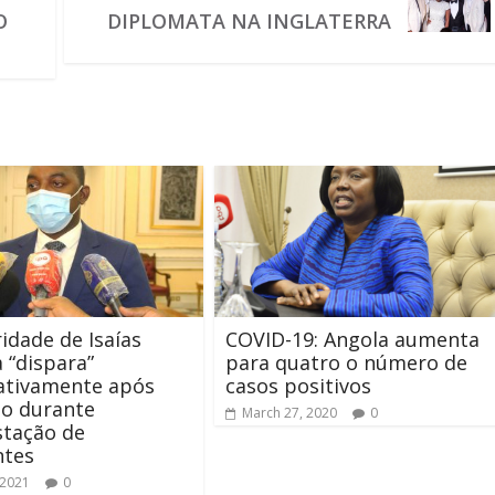
O
DIPLOMATA NA INGLATERRA
idade de Isaías
COVID-19: Angola aumenta
 “dispara”
para quatro o número de
cativamente após
casos positivos
ão durante
March 27, 2020
0
stação de
ntes
 2021
0