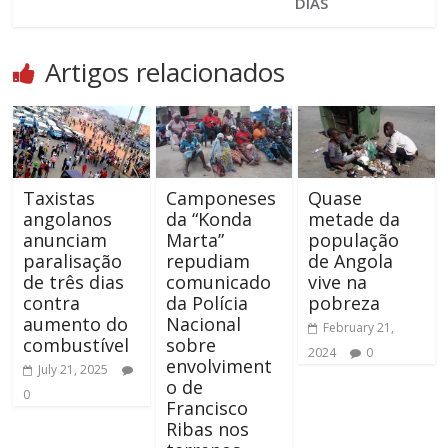
DIAS
Artigos relacionados
Taxistas
Camponeses
Quase
angolanos
da “Konda
metade da
anunciam
Marta”
população
paralisação
repudiam
de Angola
de três dias
comunicado
vive na
contra
da Polícia
pobreza
aumento do
Nacional
February 21,
combustível
sobre
2024
0
envolviment
July 21, 2025
o de
0
Francisco
Ribas nos