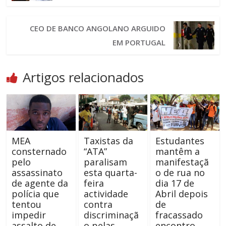
CEO DE BANCO ANGOLANO ARGUIDO
EM PORTUGAL
Artigos relacionados
MEA
Taxistas da
Estudantes
consternado
“ATA”
mantêm a
pelo
paralisam
manifestaçã
assassinato
esta quarta-
o de rua no
de agente da
feira
dia 17 de
polícia que
actividade
Abril depois
tentou
contra
de
impedir
discriminaçã
fracassado
assalto de
o pelas
encontro