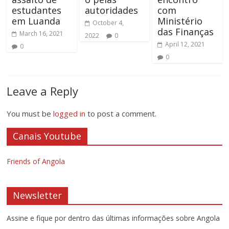
estudantes
autoridades
com
em Luanda
Ministério
October 4,
das Finanças
March 16, 2021
2022
0
April 12, 2021
0
0
Leave a Reply
You must be
logged in
to post a comment.
Canais Youtube
Friends of Angola
Newsletter
Assine e fique por dentro das últimas informações sobre Angola