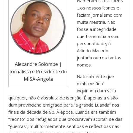
Não eram DOUTORES
…os nossos ícones e
faziam jornalismo com
muita mestria. Não
fosse a integridade
que transmitia a sua
personalidade, à
Arlindo Macedo
juntaria outros tantos
Alexandre Solombe |
nomes.
Jornalista e Presidente do
Naturalmente que
MISA-Angola
minha visão é
inquinada dum vício
qualquer, não é absoluta de isenção. É apenas a visão
dum provinciano emigrado para “a grande Luanda” nos
finais da década de 90. À época, Luanda era também
“recinto” dos refugiados que procuravam acoitar-se das
“guerras”, multiformemente sentidas e reflectidas nas