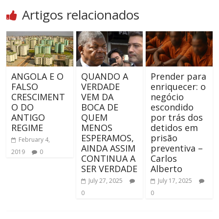
Artigos relacionados
ANGOLA E O
QUANDO A
Prender para
FALSO
VERDADE
enriquecer: o
CRESCIMENT
VEM DA
negócio
O DO
BOCA DE
escondido
ANTIGO
QUEM
por trás dos
REGIME
MENOS
detidos em
ESPERAMOS,
prisão
February 4,
AINDA ASSIM
preventiva –
2019
0
CONTINUA A
Carlos
SER VERDADE
Alberto
July 27, 2025
July 17, 2025
0
0