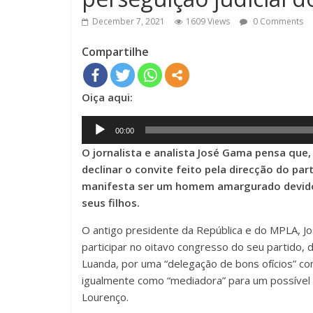
December 7, 2021
1609 Views
0 Comments
Compartilhe
Oiça aqui:
Audio
00:00
Player
O jornalista e analista José Gama pensa que
declinar o convite feito pela direcção do pa
manifesta ser um homem amargurado devido
seus filhos.
O antigo presidente da República e do MPLA, Jo
participar no oitavo congresso do seu partido,
Luanda, por uma “delegação de bons ofícios” co
igualmente como “mediadora” para um possível
Lourenço.