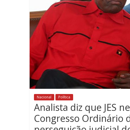
Nacional
Política
Analista diz que JES n
Congresso Ordinário 
perseguição judicial do