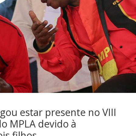
egou estar presente no VIII
do MPLA devido à
is filhos