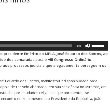
Use
00:00
Up/Down
, o presidente Emérito do MPLA, José Eduardo dos Santos, ao
Arrow
rtido dos camaradas para o VIII Congresso Ordinário,
keys
 aos processos judiciais que alegadamente perseguem os
to
increase
sé Eduardo dos Santos, manifestou indisponibilidade para
or
 depois de ter sido abordado, em sua residência no Miramar, em
decrease
nstituída por entidades religiosas que apresentou-se
volume.
 encontro entre o mesmo e o Presidente da República, João