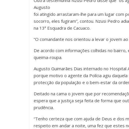
Outra testemunha Nzusi Pedro disse que “os ag
Augusto
foi atingido arrastaram-lhe para um lugar com 
socorro, eles fugiram”, contou. Nzusi Pedro adi
na 13ª Esquadra de Cacuaco.
“O comandante nos orientou a levar o jovem ao h
De acordo com informações colhidas no bairro, 
queima-roupa.
Augusto Guimarães Dias internado no Hospital 
porque motivo o agente da Polícia agiu daquela
protecção da população e o bem-estar da ordem
Deitado na cama o jovem que por recomendaçõe
espera que a justiça seja feita de forma que 
prudência.
“Tenho certeza que com ajuda de Deus e dos mé
respeito em andar a noite, uma fez que estes n