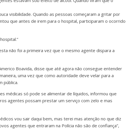
entes estavam sob efeito de álcool. Quando viram que o
pouca visibilidade. Quando as pessoas começaram a gritar por
antou que antes de irem para o hospital, participaram o ocorrido
ospital.”
esta não foi a primeira vez que o mesmo agente dispara a
Americo Boavida, disse que até agora não consegue entender
 maneira, uma vez que como autoridade deve velar para a
 pública.
s médicas só pode se alimentar de líquidos, informou que
outros agentes possam prestar um serviço com zelo e mas
dicos vou sair daqui bem, mas terei mas atenção no que diz
ovos agentes que entraram na Polícia não são de confiança”,