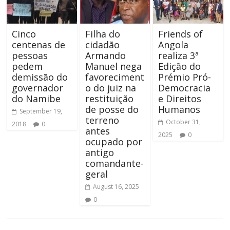
Cinco
Filha do
Friends of
centenas de
cidadão
Angola
pessoas
Armando
realiza 3ª
pedem
Manuel nega
Edição do
demissão do
favoreciment
Prémio Pró-
governador
o do juiz na
Democracia
do Namibe
restituição
e Direitos
de posse do
Humanos
September 19,
terreno
October 31,
2018
0
antes
2025
0
ocupado por
antigo
comandante-
geral
August 16, 2025
0