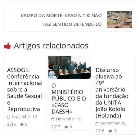
CAMPO DA MORTE: CASO N.º 8: NÃO
FAZ SENTIDO DEFENDÊ-LO
Artigos relacionados
ASSOGE:
Discurso
Conferência
alusiva ao
Internacional
49º
O
sobre a
aniversário
MINISTÉRIO
Saúde Sexual
da fundação
PÚBLICO E O
e
da UNITA –
«CASO
Reprodutiva
João Kololo
DAESH»
(Holanda)
September 19,
November 19,
September 26,
2016
0
2017
0
2016
0