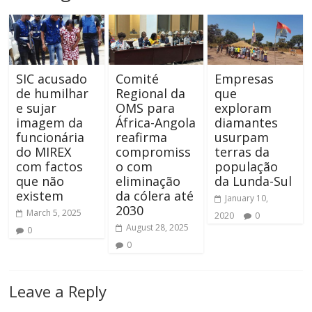
SIC acusado
Comité
Empresas
de humilhar
Regional da
que
e sujar
OMS para
exploram
imagem da
África-Angola
diamantes
funcionária
reafirma
usurpam
do MIREX
compromiss
terras da
com factos
o com
população
que não
eliminação
da Lunda-Sul
existem
da cólera até
January 10,
2030
March 5, 2025
2020
0
August 28, 2025
0
0
Leave a Reply