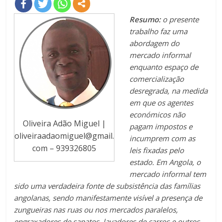
Resumo:
o presente
trabalho faz uma
abordagem do
mercado informal
enquanto espaço de
comercialização
desregrada, na medida
em que os agentes
económicos não
Oliveira Adão Miguel |
pagam impostos e
oliveiraadaomiguel@gmail.
incumprem com as
com
– 939326805
leis fixadas pelo
estado. Em Angola, o
mercado informal tem
sido uma verdadeira fonte de subsistência das famílias
angolanas, sendo manifestamente visível a presença de
zungueiras nas ruas ou nos mercados paralelos,
engraxadores de sapatos, lavadores de carros e outros