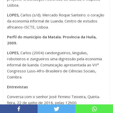
Lisboa.
LOPES,
Carlos (s/d). Mercado Roque Santeiro: o coração
da economia informal de Luanda. Centro de estudos
africanos-ISCTE, Lisboa.
Perfil do município da Matala. Província da Huila,
2009.
LOPES
, Carlos (2004) candongueiros, kinguilas,
roboteiros e zungueiros uma digressão pela economia
informal de luanda. Comunicação apresentada ao VII°
Congresso Luso-Afro-Brasileiro de Ciências Sociais,
Coimbra.
Entrevistas
Conversa com o senhor José Firmino Teixeira, Quinta-
feira, 22 de junho de 2018, pelas 12h00.
Entrevista com o jovem Evaristo, na Matala, dia 21 de