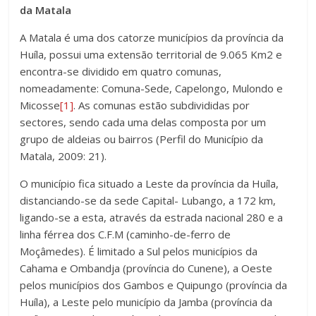
da Matala
A Matala é uma dos catorze municípios da província da
Huíla, possui uma extensão territorial de 9.065 Km2 e
encontra-se dividido em quatro comunas,
nomeadamente: Comuna-Sede, Capelongo, Mulondo e
Micosse
[1]
. As comunas estão subdivididas por
sectores, sendo cada uma delas composta por um
grupo de aldeias ou bairros (Perfil do Município da
Matala, 2009: 21).
O município fica situado a Leste da província da Huíla,
distanciando-se da sede Capital- Lubango, a 172 km,
ligando-se a esta, através da estrada nacional 280 e a
linha férrea dos C.F.M (caminho-de-ferro de
Moçâmedes). É limitado a Sul pelos municípios da
Cahama e Ombandja (província do Cunene), a Oeste
pelos municípios dos Gambos e Quipungo (província da
Huíla), a Leste pelo município da Jamba (província da