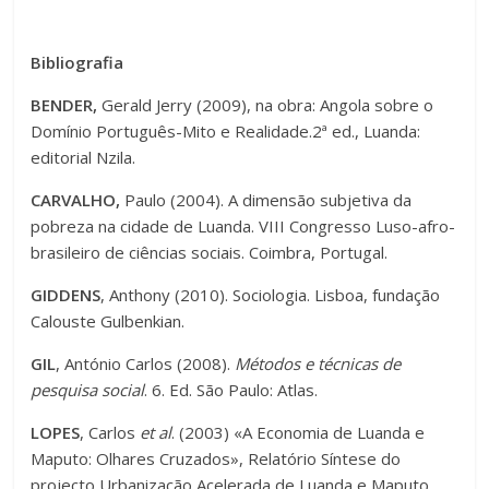
Bibliografia
BENDER,
Gerald Jerry (2009), na obra: Angola sobre o
Domínio Português-Mito e Realidade.2ª ed., Luanda:
editorial Nzila.
CARVALHO,
Paulo (2004). A dimensão subjetiva da
pobreza na cidade de Luanda. VIII Congresso Luso-afro-
brasileiro de ciências sociais. Coimbra, Portugal.
GIDDENS
, Anthony (2010). Sociologia. Lisboa, fundação
Calouste Gulbenkian.
GIL
, António Carlos (2008).
Métodos e técnicas de
pesquisa social
. 6. Ed. São Paulo: Atlas.
LOPES
, Carlos
et al
. (2003) «A Economia de Luanda e
Maputo: Olhares Cruzados», Relatório Síntese do
projecto Urbanização Acelerada de Luanda e Maputo,