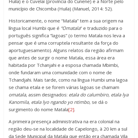
Huíla) e o Cuvelai (província do Cunene) e a Norte pelo
município de Chicomba (Huila) (Manuel, 2014: 52).
Historicamente, o nome “Matala” tem a sua origem na
língua local Humbi que é
“Omatala
” e traduzido para o
português significa “lagoas” (o termo Matala nos leva a
pensar que é uma corruptela resultante da força do
aportuguesamento). Alguns relatos da região afirmam
que antes de surgir o nome Matala, essa área era
habitada por Tchanjahi e a esposa chamada Mbimbi,
onde fundaram uma comunidade com o nome de
Tchandjahi. Mais tarde, como na língua Humbi uma lagoa
se chama etala e se forem várias lagoas se chamam
omatala
, assim designados:
etala do calumbiro, etala lya
Kanomila, etala lyo ngando yo ntimbo
, se dá o
surgimento do nome Matala
[2]
.
A primeira presença administrativa na era colonial na
região deu-se na localidade de Capelongo, à 20 km a sul
da Sede Municipal da Matala que então era chamada Vila