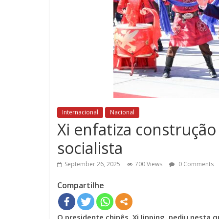
Internacional
Nacional
Xi enfatiza construçã
socialista
September 26, 2025
700 Views
0 Comments
Compartilhe
O presidente chinês, Xi Jinping, pediu nesta