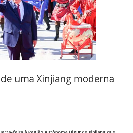
o de uma Xinjiang moderna
 quarta-feira à Região Autônoma Uigur de Xinjiang que