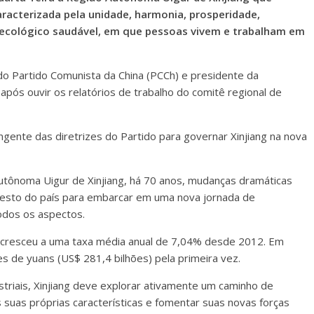
aracterizada pela unidade, harmonia, prosperidade,
e ecológico saudável, em que pessoas vivem e trabalham em
do Partido Comunista da China (PCCh) e presidente da
 após ouvir os relatórios de trabalho do comitê regional de
angente das diretrizes do Partido para governar Xinjiang na nova
utônoma Uigur de Xinjiang, há 70 anos, mudanças dramáticas
o resto do país para embarcar em uma nova jornada de
odos os aspectos.
g cresceu a uma taxa média anual de 7,04% desde 2012. Em
s de yuans (US$ 281,4 bilhões) pela primeira vez.
triais, Xinjiang deve explorar ativamente um caminho de
suas próprias características e fomentar suas novas forças