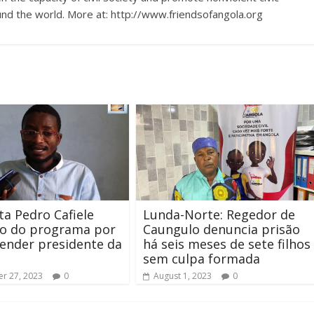
nd the world. More at: http://www.friendsofangola.org
sta Pedro Cafiele
Lunda-Norte: Regedor de
do do programa por
Caungulo denuncia prisão
ender presidente da
há seis meses de sete filhos
sem culpa formada
r 27, 2023
0
August 1, 2023
0