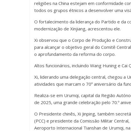
religiões na China estejam em conformidade com
todos os grupos étnicos a desenvolver uma visão 
O fortalecimento da liderança do Partido e da c
modernização de Xinjiang, acrescentou ele.
Xi observou que o Corpo de Produção e Constru
para alcançar o objetivo geral do Comitê Centra
o aprofundamento da reforma do corpo.
Altos funcionários, incluindo Wang Huning e Cai Q
Xi, liderando uma delegação central, chegou a Uru
atividades que marcam o 70º aniversário da fu
Realiza-se em Urumqi, capital da Região Autón
de 2025, uma grande celebração pelo 70.º aniv
O Presidente chinês, Xi Jinping, também secretá
(PCC) e presidente da Comissão Militar Central,
Aeroporto Internacional Tianshan de Urumqi, na