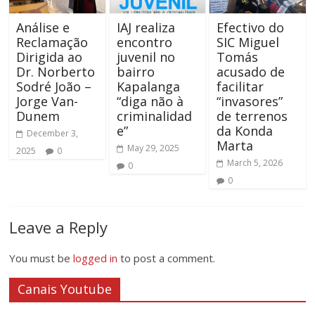
Análise e
IAJ realiza
Efectivo do
Reclamação
encontro
SIC Miguel
Dirigida ao
juvenil no
Tomás
Dr. Norberto
bairro
acusado de
Sodré João –
Kapalanga
facilitar
Jorge Van-
“diga não à
“invasores”
Dunem
criminalidad
de terrenos
e”
da Konda
December 3,
Marta
May 29, 2025
2025
0
March 5, 2026
0
0
Leave a Reply
You must be
logged in
to post a comment.
Canais Youtube