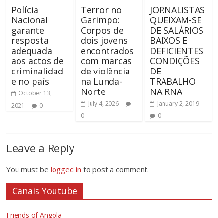
Polícia
Terror no
JORNALISTAS
Nacional
Garimpo:
QUEIXAM-SE
garante
Corpos de
DE SALÁRIOS
resposta
dois jovens
BAIXOS E
adequada
encontrados
DEFICIENTES
aos actos de
com marcas
CONDIÇÕES
criminalidad
de violência
DE
e no país
na Lunda-
TRABALHO
Norte
NA RNA
October 13,
July 4, 2026
January 2, 2019
2021
0
0
0
Leave a Reply
You must be
logged in
to post a comment.
Canais Youtube
Friends of Angola