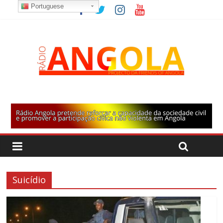
Portuguese
Suicídio