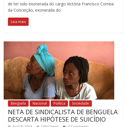
de ter sido exonerada do cargo Victória Francisco Correia
da Conceição, exonerada do
Leia mais
Benguela
Nacional
Política
Sociedade
NETA DE SINDICALISTA DE BENGUELA
DESCARTA HIPÓTESE DE SUICÍDIO
April 8, 2018
1694 Views
0 Comments