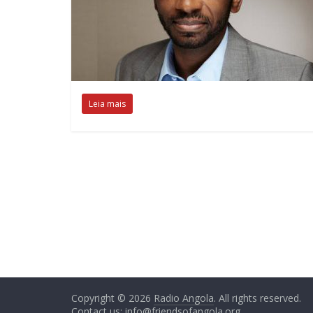
Leia mais
Copyright © 2026
Radio Angola
. All rights reserved.
Contact us:
info@friendsofangola.org
.