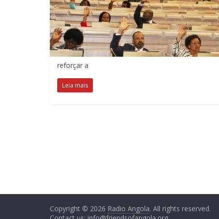
reforçar a
Leia mais
Copyright © 2026
Radio Angola
. All rights reserved.
Contact us:
info@friendsofangola.org
.