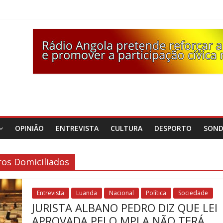
OPINIÃO
ENTREVISTA
CULTURA
DESPORTO
SON
os Domiciliados
Entrevista
Luanda
Nacional
Política
Sociedade
JURISTA ALBANO PEDRO DIZ QUE LEI
APROVADA PELO MPLA NÃO TERÁ