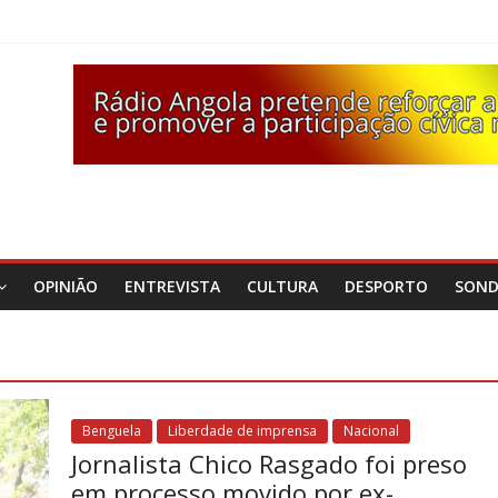
OPINIÃO
ENTREVISTA
CULTURA
DESPORTO
SON
Benguela
Liberdade de imprensa
Nacional
Jornalista Chico Rasgado foi preso
em processo movido por ex-