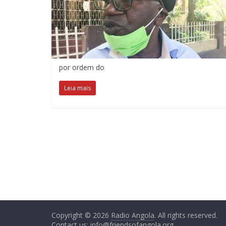
por ordem do
Leia mais
Copyright © 2026
Radio Angola
. All rights reserved.
Contact us:
info@friendsofangola.org
.