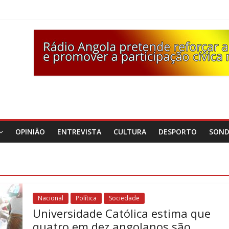
OPINIÃO
ENTREVISTA
CULTURA
DESPORTO
SON
Nacional
Política
Sociedade
Universidade Católica estima que
quatro em dez angolanos são