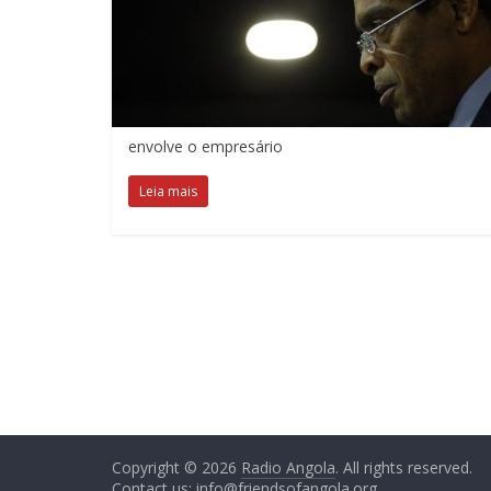
envolve o empresário
Leia mais
Copyright © 2026
Radio Angola
. All rights reserved.
Contact us:
info@friendsofangola.org
.