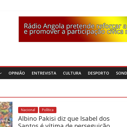
OPINIÃO
ENTREVISTA
CULTURA
DESPORTO
SON
Nacional
Política
Albino Pakisi diz que Isabel dos
Santos é vítima de perseguição