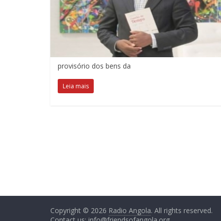
provisório dos bens da
Leia mais
Copyright © 2026
Radio Angola
. All rights reserved.
Contact us:
info@friendsofangola.org
.