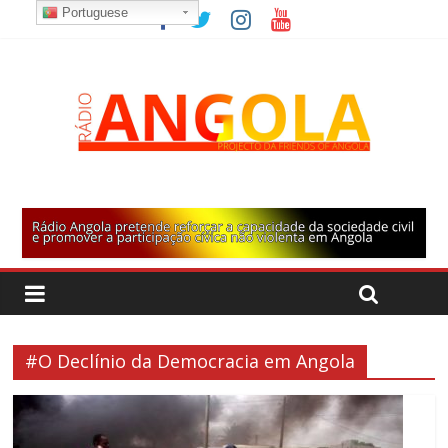
Portuguese
#O Declínio da Democracia em Angola