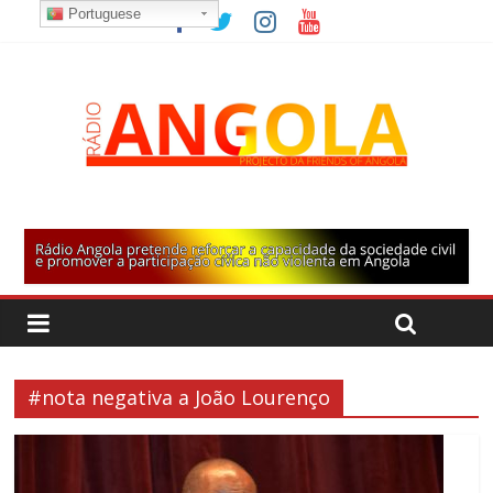
Portuguese
#nota negativa a João Lourenço