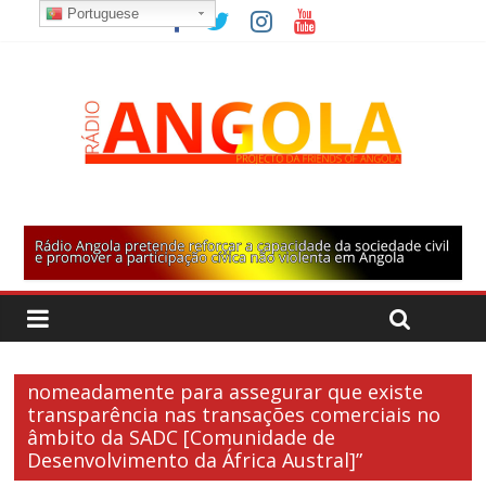
Portuguese
nomeadamente para assegurar que existe
transparência nas transações comerciais no
âmbito da SADC [Comunidade de
Desenvolvimento da África Austral]”