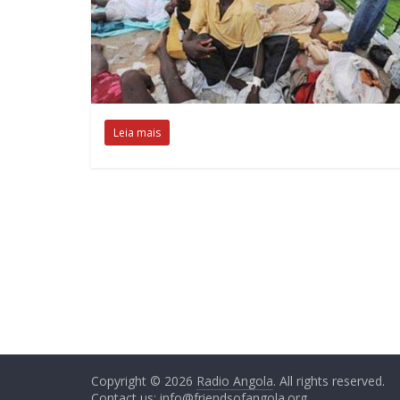
Leia mais
Copyright © 2026
Radio Angola
. All rights reserved.
Contact us:
info@friendsofangola.org
.