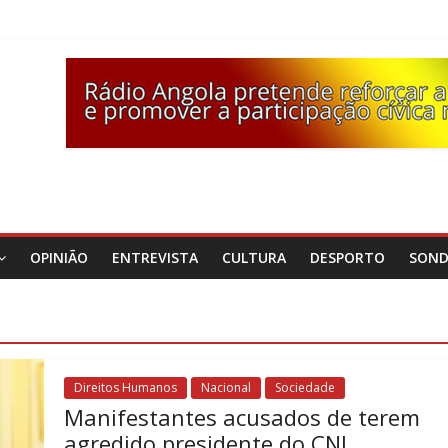
OPINIÃO
ENTREVISTA
CULTURA
DESPORTO
SON
Direitos Humanos
Nacional
Sociedade
Manifestantes acusados de terem
agredido presidente do CNJ