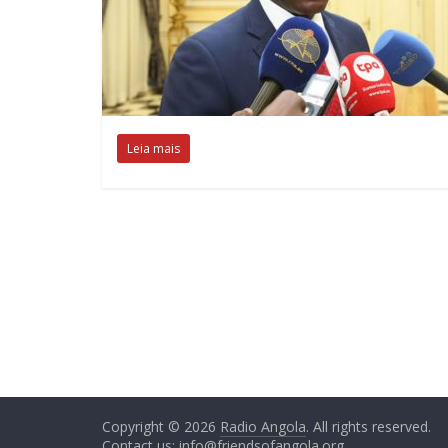
Leia mais
Copyright © 2026
Radio Angola
. All rights reserved.
Contact us:
info@friendsofangola.org
.