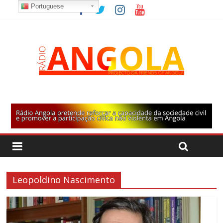
Portuguese
Leopoldino Nascimento