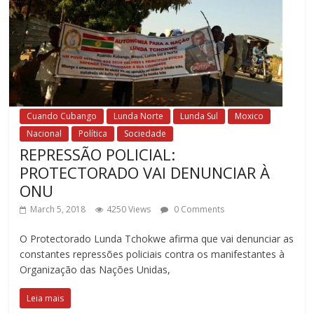
Cuando Cubango
Lunda Norte
Lunda Sul
Moxico
Nacional
Política
Sociedade
REPRESSÃO POLICIAL:
PROTECTORADO VAI DENUNCIAR À
ONU
March 5, 2018
4250 Views
0 Comments
O Protectorado Lunda Tchokwe afirma que vai denunciar as
constantes repressões policiais contra os manifestantes à
Organização das Nações Unidas,
Leia mais