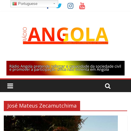
Portuguese
José Mateus Zecamutchima