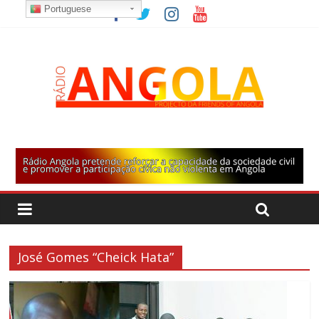
Portuguese
José Gomes “Cheick Hata”