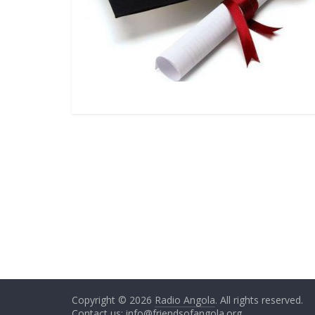
Copyright © 2026
Radio Angola
. All rights reserved.
Contact us:
info@friendsofangola.org
.