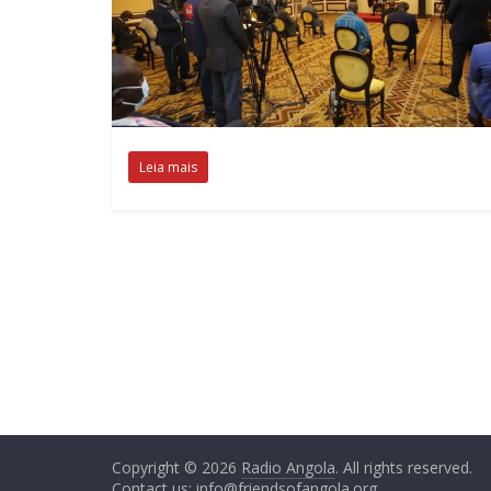
Leia mais
Copyright © 2026
Radio Angola
. All rights reserved.
Contact us:
info@friendsofangola.org
.