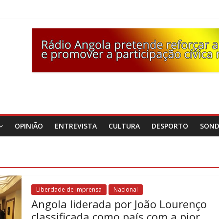
OPINIÃO
ENTREVISTA
CULTURA
DESPORTO
SON
Liberdade de imprensa
Nacional
Angola liderada por João Lourenço
classificada como país com a pior