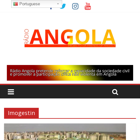
Portuguese
Imogestin